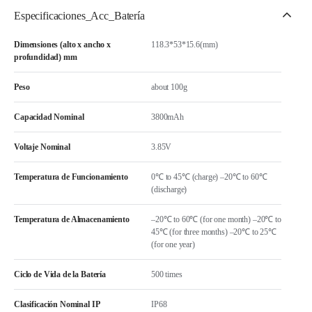
Especificaciones_Acc_Batería
Dimensiones (alto x ancho x
118.3*53*15.6(mm)
profundidad) mm
Peso
about 100g
Capacidad Nominal
3800mAh
Voltaje Nominal
3.85V
Temperatura de Funcionamiento
0℃ to 45℃ (charge) –20℃ to 60℃
(discharge)
Temperatura de Almacenamiento
–20℃ to 60℃ (for one month) –20℃ to
45℃ (for three months) –20℃ to 25℃
(for one year)
Ciclo de Vida de la Batería
500 times
Clasificación Nominal IP
IP68