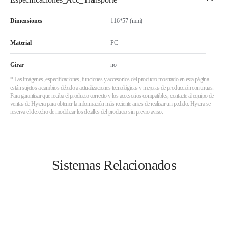
Dimensiones
116*57 (mm)
Material
PC
Girar
no
* Las imágenes, especificaciones, funciones y accesorios del producto mostrado en esta página
están sujetos a cambios debido a actualizaciones tecnológicas y mejoras de producción continuas.
Para garantizar que reciba el producto correcto y los accesorios compatibles, contacte al equipo de
ventas de Hytera para obtener la información más reciente antes de realizar un pedido. Hytera se
reserva el derecho de modificar los detalles del producto sin previo aviso.
Sistemas Relacionados