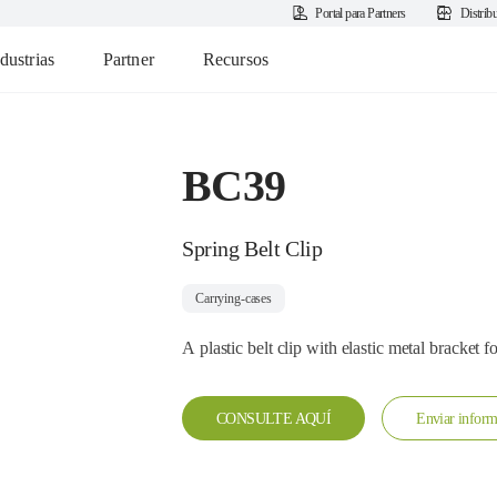
Portal para Partners
Distrib
dustrias
Partner
Recursos
BC39
Spring Belt Clip
Carrying-cases
A plastic belt clip with elastic metal bracket
CONSULTE AQUÍ
Enviar inform