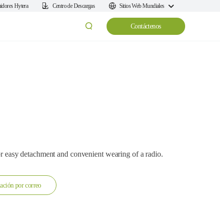
uidores Hytera
Centro de Descargas
Sitios Web Mundiales
Contáctenos
 for easy detachment and convenient wearing of a radio.
ación por correo