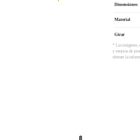
Dimensiones
Material
Girar
* Las imágenes, e
y mejoras de prod
obtener la inform