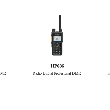
HP686
 DMR
Radio Digital Profesional DMR 
R