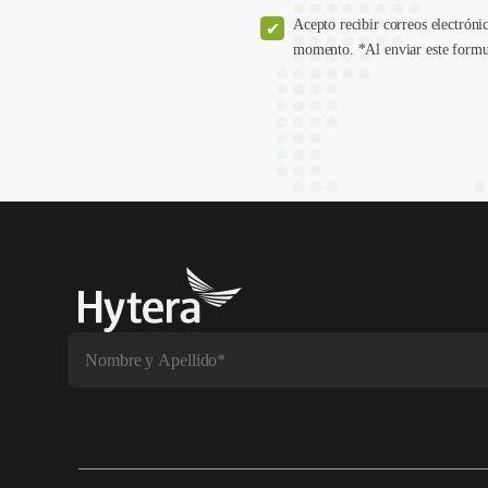
Acepto recibir correos electróni
momento. *Al enviar este formul