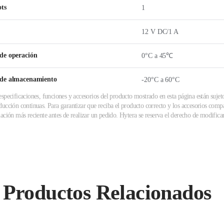
ots
1
12 V DC/1 A
de operación
0°C a 45℃
de almacenamiento
-20°C a 60°C
specificaciones, funciones y accesorios del producto mostrado en esta página están sujet
ucción continuas. Para garantizar que reciba el producto correcto y los accesorios compa
ación más reciente antes de realizar un pedido. Hytera se reserva el derecho de modificar 
Productos Relacionados