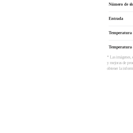
Número de sl
Entrada
Temperatura 
Temperatura 
* Las imágenes, e
y mejoras de prod
obtener la inform