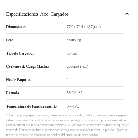
Especificaciones_Acc_Cargador
Dimensiones
77.0 x 76.4 x 43.7(mm)
Peso
about 85g
Tipo de Cargador
normal
Corriente de Carga Máxima
2000mA (total)
No. de Paquetes
2
Entrada
5VDC, 2A
Temperatura de Funcionamiento
0～45℃
* Las imágenes, especificaciones, funciones y accesorios del producto mostrado en esta página
están sujetos a cambios debido a actualizaciones tecnológicas y mejoras de producción continuas.
Para garantizar que reciba el producto correcto y los accesorios compatibles, contacte al equipo de
ventas de Hytera para obtener la información más reciente antes de realizar un pedido. Hytera se
reserva el derecho de modificar los detalles del producto sin previo aviso.