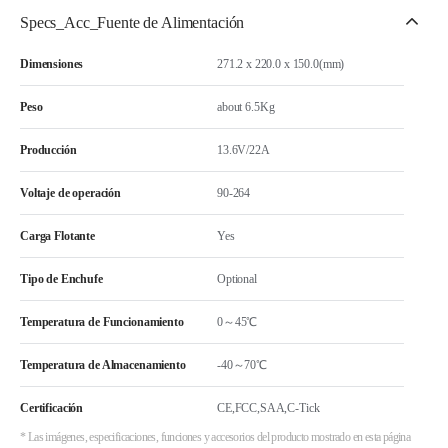
Specs_Acc_Fuente de Alimentación
Dimensiones
271.2 x 220.0 x 150.0(mm)
Peso
about 6.5Kg
Producción
13.6V/22A
Voltaje de operación
90-264
Carga Flotante
Yes
Tipo de Enchufe
Optional
Temperatura de Funcionamiento
0～45℃
Temperatura de Almacenamiento
-40～70℃
Certificación
CE,FCC,SAA,C-Tick
* Las imágenes, especificaciones, funciones y accesorios del producto mostrado en esta página