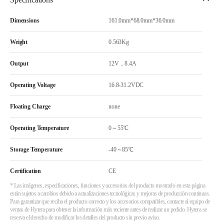
Dimensions
161.0mm*68.0mm*36.0mm
Weight
0.563Kg
Output
12V，8.4A
Operating Voltage
16.8-31.2VDC
Floating Charge
none
Operating Temperature
0～55℃
Storage Temperature
-40～85℃
Certification
CE
* Las imágenes, especificaciones, funciones y accesorios del producto mostrado en esta página
están sujetos a cambios debido a actualizaciones tecnológicas y mejoras de producción continuas.
Para garantizar que reciba el producto correcto y los accesorios compatibles, contacte al equipo de
ventas de Hytera para obtener la información más reciente antes de realizar un pedido. Hytera se
reserva el derecho de modificar los detalles del producto sin previo aviso.