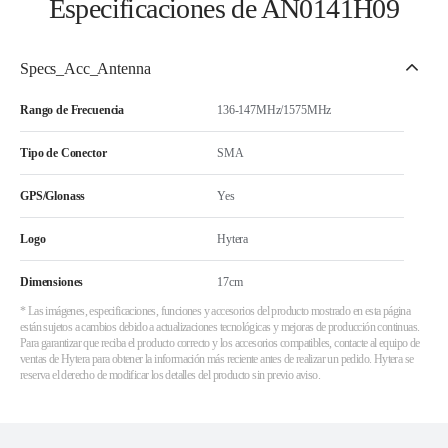
Especificaciones de AN0141H09
Specs_Acc_Antenna
Rango de Frecuencia
136-147MHz/1575MHz
Tipo de Conector
SMA
GPS/Glonass
Yes
Logo
Hytera
Dimensiones
17cm
* Las imágenes, especificaciones, funciones y accesorios del producto mostrado en esta página
están sujetos a cambios debido a actualizaciones tecnológicas y mejoras de producción continuas.
Para garantizar que reciba el producto correcto y los accesorios compatibles, contacte al equipo de
ventas de Hytera para obtener la información más reciente antes de realizar un pedido. Hytera se
reserva el derecho de modificar los detalles del producto sin previo aviso.