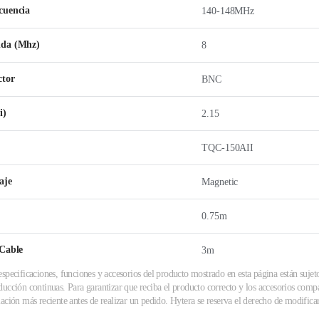
cuencia
140-148MHz
nda (Mhz)
8
ctor
BNC
i)
2.15
TQC-150AII
aje
Magnetic
0.75m
 Cable
3m
specificaciones, funciones y accesorios del producto mostrado en esta página están sujet
ucción continuas. Para garantizar que reciba el producto correcto y los accesorios compa
ación más reciente antes de realizar un pedido. Hytera se reserva el derecho de modificar 