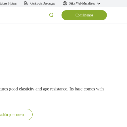
uidores Hytera
Centro de Descargas
Sitios Web Mundiales
Contáctenos
tures good elasticity and age resistance. Its base comes with
ación por correo