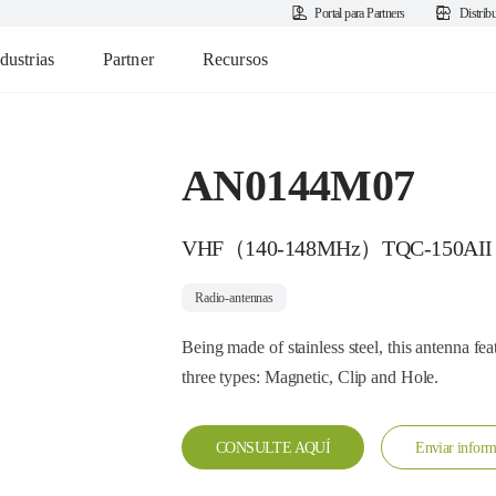
Portal para Partners
Distrib
dustrias
Partner
Recursos
AN0144M07
VHF（140-148MHz）TQC-150AII
Radio-antennas
Being made of stainless steel, this antenna fea
three types: Magnetic, Clip and Hole.
CONSULTE AQUÍ
Enviar inform