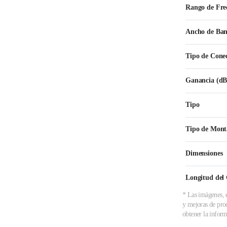
Rango de Fre
Ancho de Ba
Tipo de Cone
Ganancia (dB
Tipo
Tipo de Mont
Dimensiones
Longitud del
* Las imágenes, e
y mejoras de prod
obtener la inform