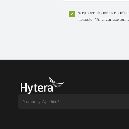
Acepto recibir correos electróni
momento. *Al enviar este formul