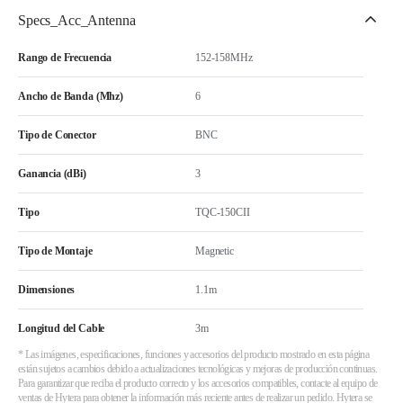
Specs_Acc_Antenna
Rango de Frecuencia
152-158MHz
Ancho de Banda (Mhz)
6
Tipo de Conector
BNC
Ganancia (dBi)
3
Tipo
TQC-150CII
Tipo de Montaje
Magnetic
Dimensiones
1.1m
Longitud del Cable
3m
* Las imágenes, especificaciones, funciones y accesorios del producto mostrado en esta página
están sujetos a cambios debido a actualizaciones tecnológicas y mejoras de producción continuas.
Para garantizar que reciba el producto correcto y los accesorios compatibles, contacte al equipo de
ventas de Hytera para obtener la información más reciente antes de realizar un pedido. Hytera se