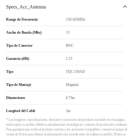
Specs_Acc_Antenna
Rango de Frecuencia
150-165MHz
Ancho de Banda (Mhz)
15
Tipo de Conector
BNC
Ganancia (dBi)
2.15
Tipo
TQC-150AII
Tipo de Montaje
Magnetic
Dimensiones
0.75m
Longitud del Cable
3m
* Las imágenes, especificaciones, funciones y accesorios del producto mostrado en esta página
están sujetos a cambios debido a actualizaciones tecnológicas y mejoras de producción continuas.
Para garantizar que reciba el producto correcto y los accesorios compatibles, contacte al equipo de
ventas de Hytera para obtener la información más reciente antes de realizar un pedido. Hytera se