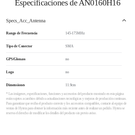
Especificaciones de AN0160H16
Specs_Acc_Antenna
Rango de Frecuencia
145-175MHz
Tipo de Conector
SMA
GPS/Glonass
no
Logo
no
Dimensiones
11.9cm
* Las imágenes, especificaciones, funciones y accesorios del producto mostrado en esta página
están sujetos a cambios debido a actualizaciones tecnológicas y mejoras de producción continuas.
Para garantizar que reciba el producto correcto y los accesorios compatibles, contacte al equipo de
ventas de Hytera para obtener la información más reciente antes de realizar un pedido. Hytera se
reserva el derecho de modificar los detalles del producto sin previo aviso.