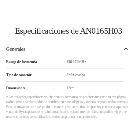
Especificaciones de AN0165H03
Generales
Rango de frecuencia
156-174MHz
Tipo de conector
SMA-macho
Dimensiones
17cm
* Las imágenes, especificaciones, funciones y accesorios del producto mostrado en esta página
están sujetos a cambios debido a actualizaciones tecnológicas y mejoras de producción continuas.
Para garantizar que reciba el producto correcto y los accesorios compatibles, contacte al equipo de
ventas de Hytera para obtener la información más reciente antes de realizar un pedido. Hytera se
reserva el derecho de modificar los detalles del producto sin previo aviso.