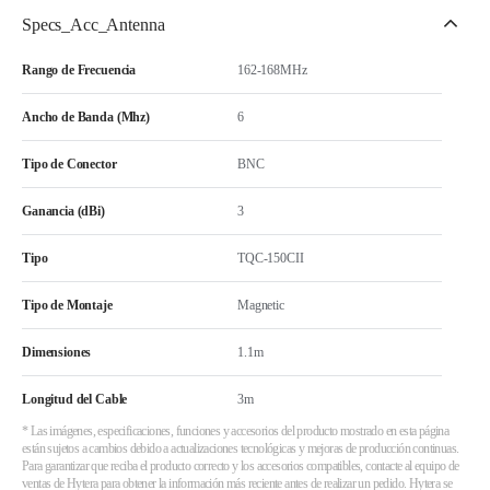
Specs_Acc_Antenna
Rango de Frecuencia
162-168MHz
Ancho de Banda (Mhz)
6
Tipo de Conector
BNC
Ganancia (dBi)
3
Tipo
TQC-150CII
Tipo de Montaje
Magnetic
Dimensiones
1.1m
Longitud del Cable
3m
* Las imágenes, especificaciones, funciones y accesorios del producto mostrado en esta página
están sujetos a cambios debido a actualizaciones tecnológicas y mejoras de producción continuas.
Para garantizar que reciba el producto correcto y los accesorios compatibles, contacte al equipo de
ventas de Hytera para obtener la información más reciente antes de realizar un pedido. Hytera se