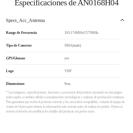
Especificaciones de AN0168H04
Specs_Acc_Antenna
Rango de Frecuencia
163-174MHz/1575MHz
Tipo de Conector
SMA(male)
GPS/Glonass
yes
Logo
VHF
Dimensiones
9cm
* Las imágenes, especificaciones, funciones y accesorios del producto mostrado en esta página
están sujetos a cambios debido a actualizaciones tecnológicas y mejoras de producción continuas.
Para garantizar que reciba el producto correcto y los accesorios compatibles, contacte al equipo de
ventas de Hytera para obtener la información más reciente antes de realizar un pedido. Hytera se
reserva el derecho de modificar los detalles del producto sin previo aviso.