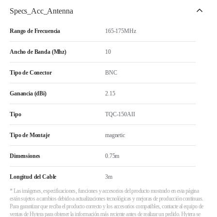
Specs_Acc_Antenna
Rango de Frecuencia
165-175MHz
Ancho de Banda (Mhz)
10
Tipo de Conector
BNC
Ganancia (dBi)
2.15
Tipo
TQC-150AII
Tipo de Montaje
magnetic
Dimensiones
0.75m
Longitud del Cable
3m
* Las imágenes, especificaciones, funciones y accesorios del producto mostrado en esta página
están sujetos a cambios debido a actualizaciones tecnológicas y mejoras de producción continuas.
Para garantizar que reciba el producto correcto y los accesorios compatibles, contacte al equipo de
ventas de Hytera para obtener la información más reciente antes de realizar un pedido. Hytera se