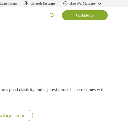
uidores Hytera
Centro de Descargas
Sitios Web Mundiales
Contáctenos
tures good elasticity and age resistance. Its base comes with
ación por correo