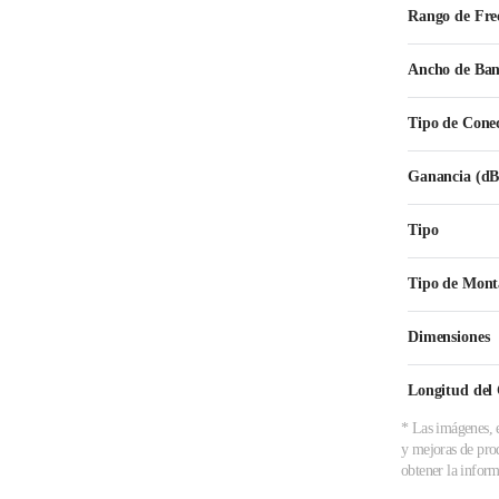
Rango de Fre
Ancho de Ba
Tipo de Cone
Ganancia (dB
Tipo
Tipo de Mont
Dimensiones
Longitud del
* Las imágenes, e
y mejoras de prod
obtener la inform