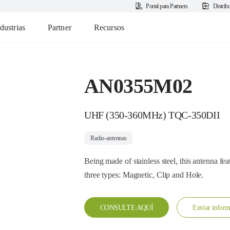
Portal para Partners
Distrib
dustrias
Partner
Recursos
AN0355M02
UHF (350-360MHz) TQC-350DII
Radio-antennas
Being made of stainless steel, this antenna fea
three types: Magnetic, Clip and Hole.
CONSULTE AQUÍ
Enviar inform