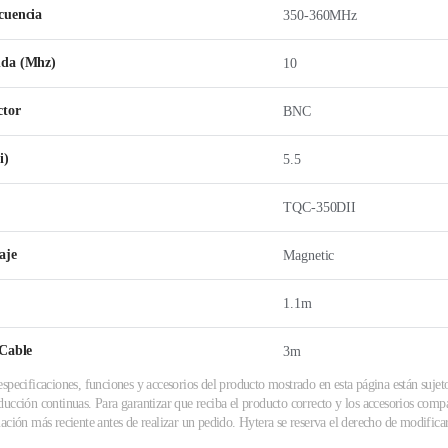
cuencia
350-360MHz
nda (Mhz)
10
ctor
BNC
i)
5.5
TQC-350DII
aje
Magnetic
1.1m
 Cable
3m
specificaciones, funciones y accesorios del producto mostrado en esta página están sujet
ucción continuas. Para garantizar que reciba el producto correcto y los accesorios compa
ación más reciente antes de realizar un pedido. Hytera se reserva el derecho de modificar 