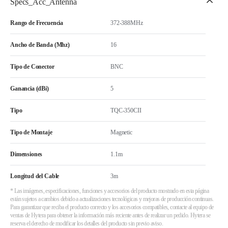
Specs_Acc_Antenna
Rango de Frecuencia
372-388MHz
Ancho de Banda (Mhz)
16
Tipo de Conector
BNC
Ganancia (dBi)
5
Tipo
TQC-350CII
Tipo de Montaje
Magnetic
Dimensiones
1.1m
Longitud del Cable
3m
* Las imágenes, especificaciones, funciones y accesorios del producto mostrado en esta página
están sujetos a cambios debido a actualizaciones tecnológicas y mejoras de producción continuas.
Para garantizar que reciba el producto correcto y los accesorios compatibles, contacte al equipo de
ventas de Hytera para obtener la información más reciente antes de realizar un pedido. Hytera se
reserva el derecho de modificar los detalles del producto sin previo aviso.