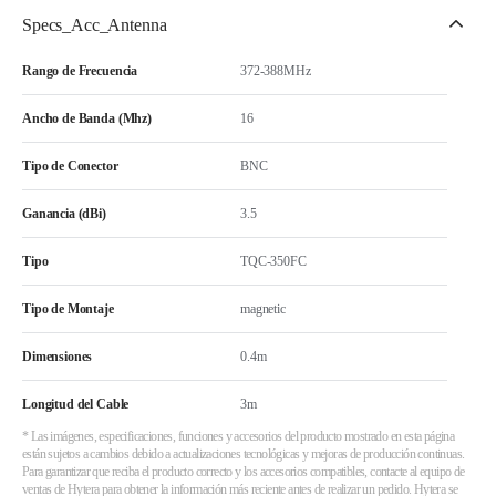
Specs_Acc_Antenna
Rango de Frecuencia
372-388MHz
Ancho de Banda (Mhz)
16
Tipo de Conector
BNC
Ganancia (dBi)
3.5
Tipo
TQC-350FC
Tipo de Montaje
magnetic
Dimensiones
0.4m
Longitud del Cable
3m
* Las imágenes, especificaciones, funciones y accesorios del producto mostrado en esta página
están sujetos a cambios debido a actualizaciones tecnológicas y mejoras de producción continuas.
Para garantizar que reciba el producto correcto y los accesorios compatibles, contacte al equipo de
ventas de Hytera para obtener la información más reciente antes de realizar un pedido. Hytera se