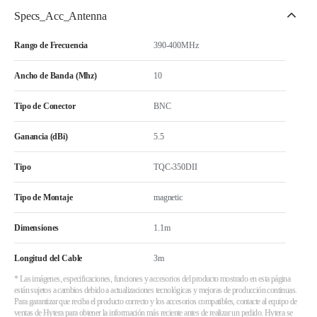
Specs_Acc_Antenna
Rango de Frecuencia
390-400MHz
Ancho de Banda (Mhz)
10
Tipo de Conector
BNC
Ganancia (dBi)
5.5
Tipo
TQC-350DII
Tipo de Montaje
magnetic
Dimensiones
1.1m
Longitud del Cable
3m
* Las imágenes, especificaciones, funciones y accesorios del producto mostrado en esta página
están sujetos a cambios debido a actualizaciones tecnológicas y mejoras de producción continuas.
Para garantizar que reciba el producto correcto y los accesorios compatibles, contacte al equipo de
ventas de Hytera para obtener la información más reciente antes de realizar un pedido. Hytera se