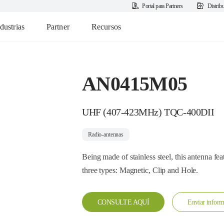
Portal para Partners
Distrib
dustrias
Partner
Recursos
AN0415M05
UHF (407-423MHz) TQC-400DII
Radio-antennas
Being made of stainless steel, this antenna fea
three types: Magnetic, Clip and Hole.
CONSULTE AQUÍ
Enviar inform