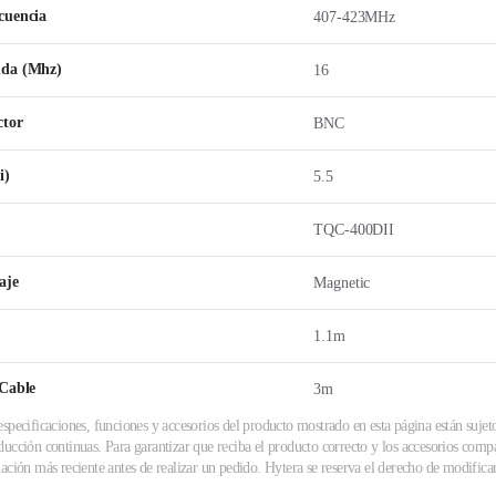
cuencia
407-423MHz
nda (Mhz)
16
ctor
BNC
i)
5.5
TQC-400DII
aje
Magnetic
1.1m
 Cable
3m
specificaciones, funciones y accesorios del producto mostrado en esta página están sujet
ucción continuas. Para garantizar que reciba el producto correcto y los accesorios compa
ación más reciente antes de realizar un pedido. Hytera se reserva el derecho de modificar 