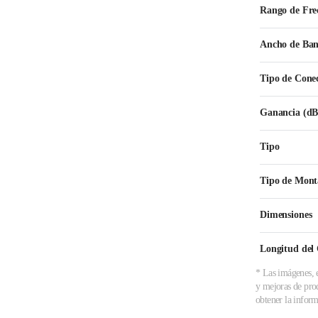
Rango de Fre
Ancho de Ba
Tipo de Cone
Ganancia (dB
Tipo
Tipo de Mont
Dimensiones
Longitud del
* Las imágenes, e
y mejoras de prod
obtener la inform