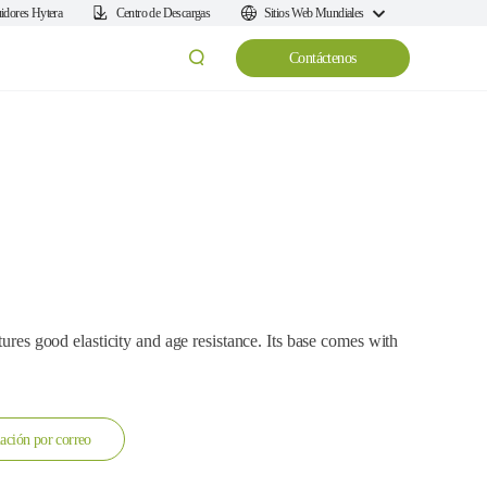
uidores Hytera
Centro de Descargas
Sitios Web Mundiales
Contáctenos
tures good elasticity and age resistance. Its base comes with
ación por correo