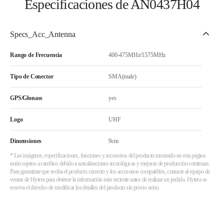
Especificaciones de AN0437H04
Specs_Acc_Antenna
Rango de Frecuencia
400-475MHz/1575MHz
Tipo de Conector
SMA(male)
GPS/Glonass
yes
Logo
UHF
Dimensiones
9cm
* Las imágenes, especificaciones, funciones y accesorios del producto mostrado en esta página
están sujetos a cambios debido a actualizaciones tecnológicas y mejoras de producción continuas.
Para garantizar que reciba el producto correcto y los accesorios compatibles, contacte al equipo de
ventas de Hytera para obtener la información más reciente antes de realizar un pedido. Hytera se
reserva el derecho de modificar los detalles del producto sin previo aviso.