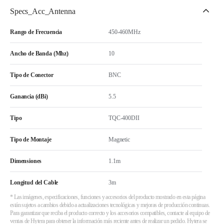
Specs_Acc_Antenna
Rango de Frecuencia
450-460MHz
Ancho de Banda (Mhz)
10
Tipo de Conector
BNC
Ganancia (dBi)
5.5
Tipo
TQC-400DII
Tipo de Montaje
Magnetic
Dimensiones
1.1m
Longitud del Cable
3m
* Las imágenes, especificaciones, funciones y accesorios del producto mostrado en esta página
están sujetos a cambios debido a actualizaciones tecnológicas y mejoras de producción continuas.
Para garantizar que reciba el producto correcto y los accesorios compatibles, contacte al equipo de
ventas de Hytera para obtener la información más reciente antes de realizar un pedido. Hytera se