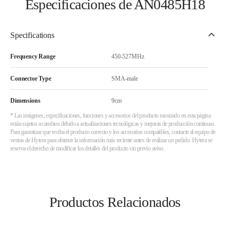
Especificaciones de AN0485H18
Specifications
Frequency Range
450-527MHz
Connector Type
SMA-male
Dimensions
9cm
* Las imágenes, especificaciones, funciones y accesorios del producto mostrado en esta página
están sujetos a cambios debido a actualizaciones tecnológicas y mejoras de producción continuas.
Para garantizar que reciba el producto correcto y los accesorios compatibles, contacte al equipo de
ventas de Hytera para obtener la información más reciente antes de realizar un pedido. Hytera se
reserva el derecho de modificar los detalles del producto sin previo aviso.
Productos Relacionados