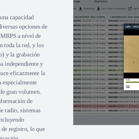
 una capacidad
diversas opciones de
l MRPS a nivel de
 toda la red, y los
o) y la grabación
ma independiente y
educe eficazmente la
ta especialmente
 de gran volumen.
nformación de
e radio, sistemas
incluyendo
de registro, lo que
icación.