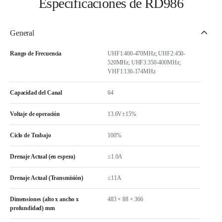
Especificaciones de RD986
General
Rango de Frecuencia
UHF1:400-470MHz; UHF2:450-
520MHz; UHF3:350-400MHz;
VHF1:136-174MHz
Capacidad del Canal
64
Voltaje de operación
13.6V±15%
Ciclo de Trabajo
100%
Drenaje Actual (en espera)
≤1.0A
Drenaje Actual (Transmisión)
≤11A
Dimensiones (alto x ancho x
483 × 88 × 366
profundidad) mm