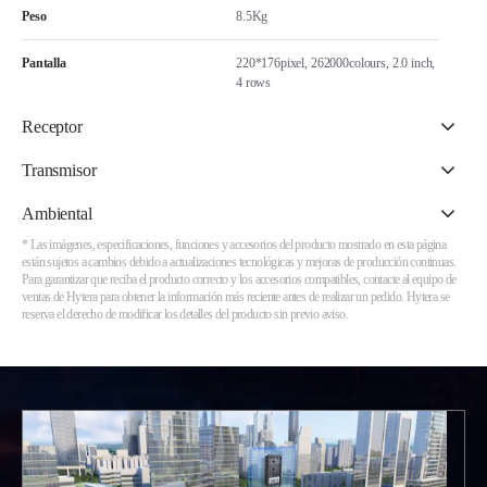
Peso
8.5Kg
Pantalla
220*176pixel, 262000colours, 2.0 inch,
4 rows
Receptor
Transmisor
Ambiental
* Las imágenes, especificaciones, funciones y accesorios del producto mostrado en esta página
están sujetos a cambios debido a actualizaciones tecnológicas y mejoras de producción continuas.
Para garantizar que reciba el producto correcto y los accesorios compatibles, contacte al equipo de
ventas de Hytera para obtener la información más reciente antes de realizar un pedido. Hytera se
reserva el derecho de modificar los detalles del producto sin previo aviso.