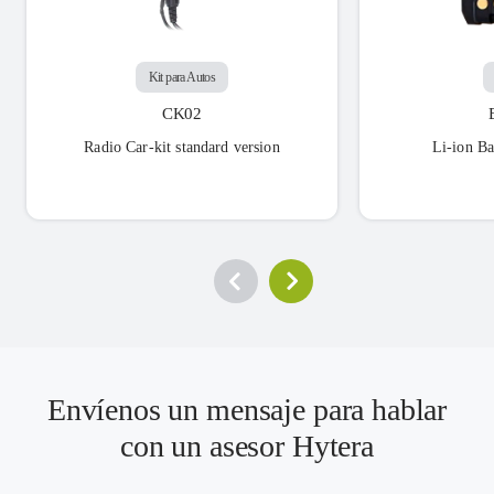
Kit para Autos
CK02
Radio Car-kit standard version
Li-ion B
Envíenos un mensaje para hablar
con un asesor Hytera