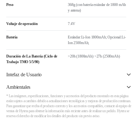
Peso
368g (con batería estándar de 1800 mAh
y antena)
Voltaje de operación
7.4V
Batería
Estándar:Li-Ion 1800mAh; Opcional:Li-
Ion 2500mAh;
Duración de La Batería (Ciclo de
>20h (1800mAh) >27h (2500mAh)
Trabajo TMO 5/5/90)
Intefaz de Usuario
Ambientales
* Las imágenes, especificaciones, funciones y accesorios del producto mostrado en esta página
están sujetos a cambios debido a actualizaciones tecnológicas y mejoras de producción continuas.
Para garantizar que reciba el producto correcto y los accesorios compatibles, contacte al equipo de
ventas de Hytera para obtener la información más reciente antes de realizar un pedido. Hytera se
reserva el derecho de modificar los detalles del producto sin previo aviso.