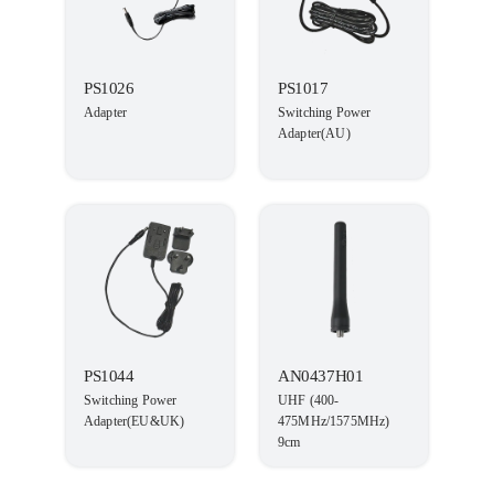
PS1026
PS1017
Adapter
Switching Power
Adapter(AU)
PS1044
AN0437H01
Switching Power
UHF (400-
Adapter(EU&UK)
475MHz/1575MHz)
9cm