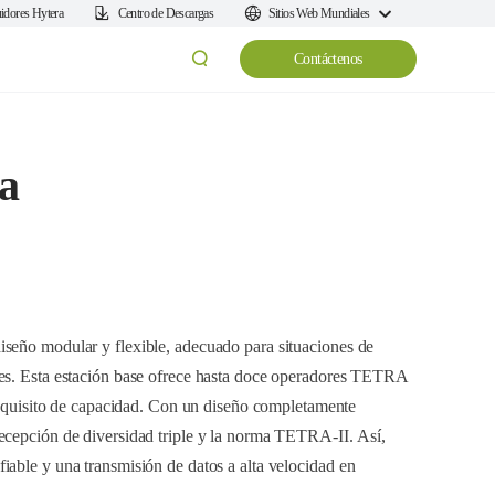
uidores Hytera
Centro de Descargas
Sitios Web Mundiales
Contáctenos
a
seño modular y flexible, adecuado para situaciones de
res. Esta estación base ofrece hasta doce operadores TETRA
 requisito de capacidad. Con un diseño completamente
ecepción de diversidad triple y la norma TETRA-II. Así,
able y una transmisión de datos a alta velocidad en