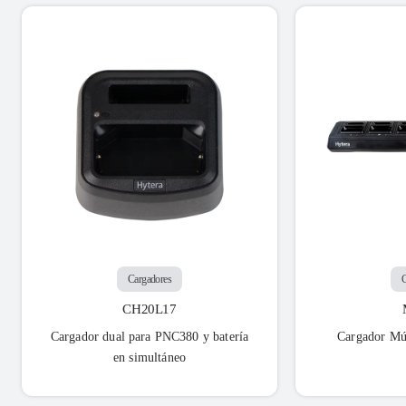
Cargadores
C
CH20L17
Cargador dual para PNC380 y batería
Cargador Múl
en simultáneo