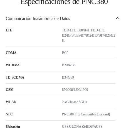
Especificaciones de PNC380
Comunicación Inalámbrica de Datos
LTE
TDD-LTE: B38/B41; FDD-LTE:
B2/B3/B4/B5/B7/B12/B13/B17/B26/B2
8;
CDMA
BC0
WCDMA
B2/B4/B5
TD-SCDMA
B34/B39
GSM
850/900/1800/1900
WLAN
2.4GHz and 5GHz
NFC
PNC380 Pro: Compatible (opcional)
Ubicación
GPS/GLONASS/BDS/AGPS