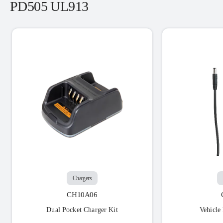
PD505 UL913
Chargers
CH10A06
Dual Pocket Charger Kit
Vehicle