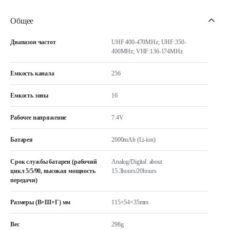
Общее
Диапазон частот
UHF:400-470MHz; UHF:350-
400MHz; VHF:136-174MHz
Емкость канала
256
Емкость зоны
16
Рабочее напряжение
7.4V
Батарея
2000mAh (Li-ion)
Срок службы батареи (рабочий
Analog/Digital: about
цикл 5/5/90, высокая мощность
15.3hours/20hours
передачи)
Размеры (В×Ш×Г) мм
115×54×35mm
Вес
298g