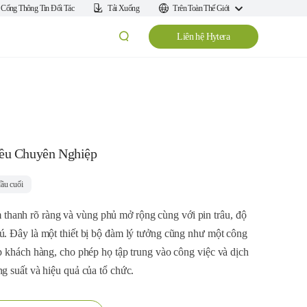
Cổng Thông Tin Đối Tác
Tải Xuống
Trên Toàn Thế Giới
Liên hệ Hytera
ều Chuyên Nghiệp
đầu cuối
hanh rõ ràng và vùng phủ mở rộng cùng với pin trâu, độ
ú. Đây là một thiết bị bộ đàm lý tưởng cũng như một công
ếp khách hàng, cho phép họ tập trung vào công việc và dịch
g suất và hiệu quả của tổ chức.