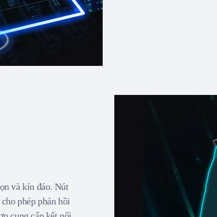
ọn và kín đáo. Nút
h cho phép phản hồi
ợp cung cấp kết nối