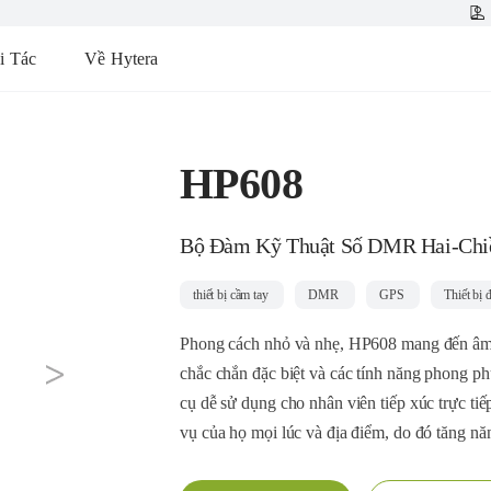
i Tác
Về Hytera
HP608
Bộ Đàm Kỹ Thuật Số DMR Hai-Chi
thiết bị cầm tay
DMR
GPS
Thiết bị 
Phong cách nhỏ và nhẹ, HP608 mang đến âm t
chắc chắn đặc biệt và các tính năng phong ph
next
cụ dễ sử dụng cho nhân viên tiếp xúc trực ti
vụ của họ mọi lúc và địa điểm, do đó tăng năn