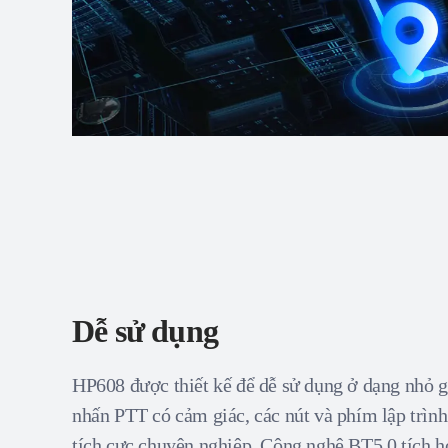
Dễ sử dụng
HP608 được thiết kế để dễ sử dụng ở dạng nhỏ g
nhấn PTT có cảm giác, các nút và phím lập trìn
tích cực chuyên nghiệp. Công nghệ BT5.0 tích h