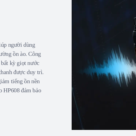
giúp người dùng
rường ồn ào. Công
 bất kỳ giọt nước
thanh được duy trì.
giảm tiếng ồn nền
nào HP608 đảm bảo