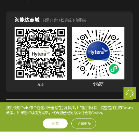
海能达商城
只需几步轻松完成下单购买
小程序
APP
我们使用Cookie来个性化和改善您在我们网站上的使用体验，请查看我们的Cookies
版权所有 © 2026 海能达通信股份有限公司
粤ICP备2022107854号 粤公网安备
政策。如果您继续浏览网站，代表您已经同意我们使用Cookies。
44030502002314号
同意
了解更多
法律声明
网站使用声明
隐私政策
Cookie政策
版权声明
许可协议