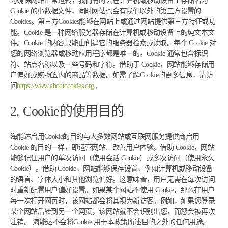
为确保网站正常运转，我们有时会在计算机或移动设备上存储名为
Cookie 的小数据文件，同时网站也会有我们以外的第三方设置的
Cookies。第三方Cookies能够在网站上或通过网站提供第三方特征或功
能。Cookie 是一种网络服务器存储在计算机或移动设备上的纯文本文
件。Cookie 的内容只能由创建它的服务器检索或读取。每个 Cookie 对
您的网络浏览器或移动应用程序都是唯一的。Cookie 通常包含标识
符、站点名称以及一些号码和字符。借助于 Cookie，网站能够存储用
户偏好或购物篮内的商品等数据。如需了解Cookie的更多信息，请访
问
https://www.aboutcookies.org
。
2. Cookie的使用目的
海能达启用Cookie的目的与大多数网站或互联网服务提供商启用
Cookie 的目的一样，即运营网站、改善用户体验。借助 Cookie，网站
能够记住用户的单次访问（使用会话 Cookie）或多次访问（使用永久
Cookie）。借助 Cookie，网站能够保存设置，例如计算机或移动设备
的语言、字体大小和其他浏览偏好。这意味着，用户无需在每次访问
时重新配置用户偏好设置。如果某个网站不使用 Cookie，那么在用户
每一次打开网页时，该网站都会将其视为新访客。例如，如果您登录
某个网站后转到另一个网页，该网站就不会识别出您，而您会被再次
注销。 海能达不会将Cookie 用于本政策所述目的之外的任何用途。