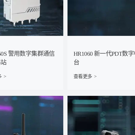
250S 警用数字集群通信
HR1060 新一代PDT数
基站
台
 >
查看更多  >