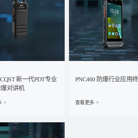
0 CQST 新一代PDT专业
PNC460 防爆行业应用
防爆对讲机
 >
查看更多  >