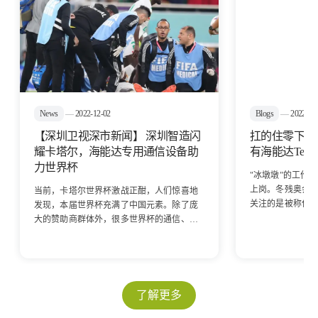
News
—
2022-12-02
Blogs
—
2022-03
【深圳卫视深市新闻】 深圳智造闪
扛的住零下3
耀卡塔尔，海能达专用通信设备助
有海能达Tetr
力世界杯
"冰墩墩”的工作
上岗。冬残奥会
当前，卡塔尔世界杯激战正酣，人们惊喜地
关注的是被称作“
发现，本届世界杯充满了中国元素。除了庞
山滑雪项目，小
大的赞助商群体外，很多世界杯的通信、基
人。
建、交通、绿色能源项目上背后都有着中国
企业的身影，共同助力着世界杯赛事的安全
稳定运行。中国专网通信龙头海能达便是其
中一家具有代表性的企业。
了解更多