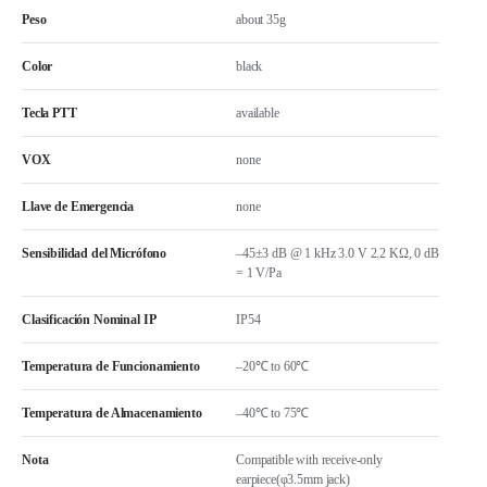
Peso
about 35g
Color
black
Tecla PTT
available
VOX
none
Llave de Emergencia
none
Sensibilidad del Micrófono
–45±3 dB @ 1 kHz 3.0 V 2.2 KΩ, 0 dB
= 1 V/Pa
Clasificación Nominal IP
IP54
Temperatura de Funcionamiento
–20℃ to 60℃
Temperatura de Almacenamiento
–40℃ to 75℃
Nota
Compatible with receive-only
earpiece(φ3.5mm jack)