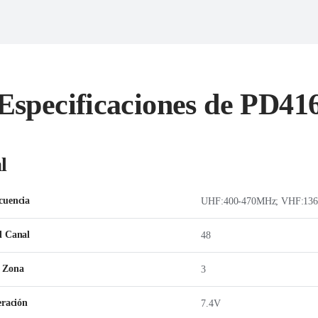
Especificaciones de PD41
l
cuencia
l Canal
48
 Zona
3
eración
7.4V