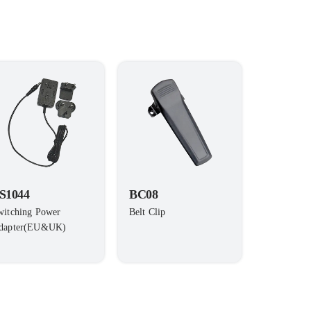
S1044
BC08
witching Power
Belt Clip
dapter(EU&UK)