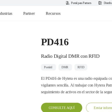
Portal para Partners
Distrib
dustrias
Partner
Recursos
PD416
Radio Digital DMR con RFID
Portátil
DMR
RFID
El PD416 de Hytera es una radio equipada co
vigilantes sencilla. Al trabajar con Hytera Pat
seguimiento de activos en el sector de la segur
CONSULTE AQUÍ
Enviar inform