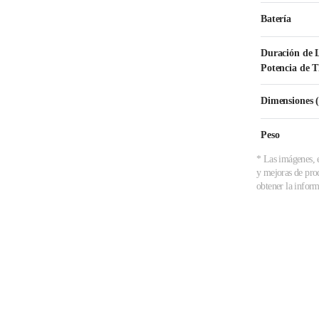
Batería
Duración de L
Potencia de 
Dimensiones 
Peso
* Las imágenes, e
y mejoras de prod
obtener la inform