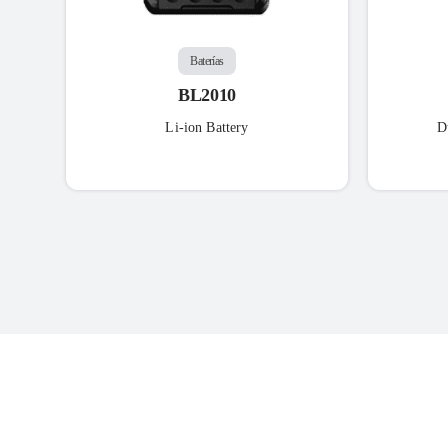
Baterías
BL2010
Li-ion Battery
D