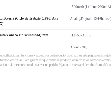
1500mAh (Li-Ion); 2000mAh
a Batería (Ciclo de Trabajo 5/5/90, Alta
Analog/Digital:; 12/16hour
TX)
(alto x ancho x profundidad) mm
112×55×31mm
About 270g
specificaciones, funciones y accesorios del producto mostrado en esta página están sujet
ucción continuas. Para garantizar que reciba el producto correcto y los accesorios compa
ación más reciente antes de realizar un pedido. Hytera se reserva el derecho de modificar 