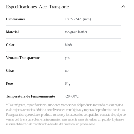
Especificaciones_Acc_Transporte
Dimensiones
150*77*42（mm）
Material
top-grain leather
Color
black
Ventana Transparente
yes
Girar
no
Peso
84g
Temperatura de Funcionamiento
-20~60℃
* Las imágenes, especificaciones, funciones y accesorios del producto mostrado en esta página
están sujetos a cambios debido a actualizaciones tecnológicas y mejoras de producción continuas.
Para garantizar que reciba el producto correcto y los accesorios compatibles, contacte al equipo de
ventas de Hytera para obtener la información más reciente antes de realizar un pedido. Hytera se
reserva el derecho de modificar los detalles del producto sin previo aviso.