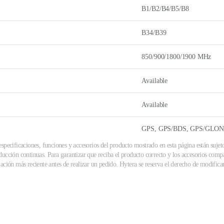
B1/B2/B4/B5/B8
B34/B39
850/900/1800/1900 MHz
Available
Available
GPS, GPS/BDS, GPS/GLO
specificaciones, funciones y accesorios del producto mostrado en esta página están sujet
ucción continuas. Para garantizar que reciba el producto correcto y los accesorios compa
ación más reciente antes de realizar un pedido. Hytera se reserva el derecho de modificar 