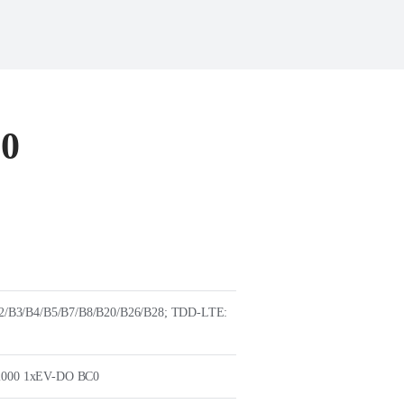
60
/B3/B4/B5/B7/B8/B20/B26/B28; TDD-LTE:
000 1xEV-DO BC0