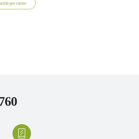
ación por correo
760