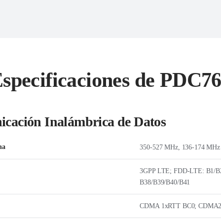
specificaciones de PDC7
cación Inalámbrica de Datos
ha
350-527 MHz, 136-174 MHz
3GPP LTE; FDD-LTE: B1/B2
B38/B39/B40/B41
CDMA 1xRTT BC0; CDMA2