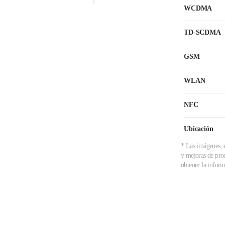
WCDMA
TD-SCDMA
GSM
WLAN
NFC
Ubicación
* Las imágenes, e
y mejoras de prod
obtener la inform