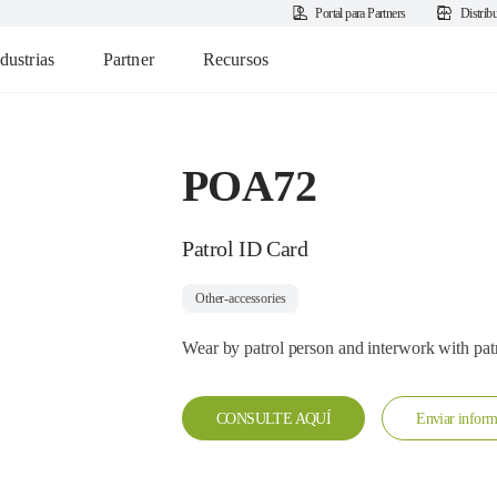
Portal para Partners
Distrib
dustrias
Partner
Recursos
POA72
Patrol ID Card
Other-accessories
Wear by patrol person and interwork with patro
CONSULTE AQUÍ
Enviar inform