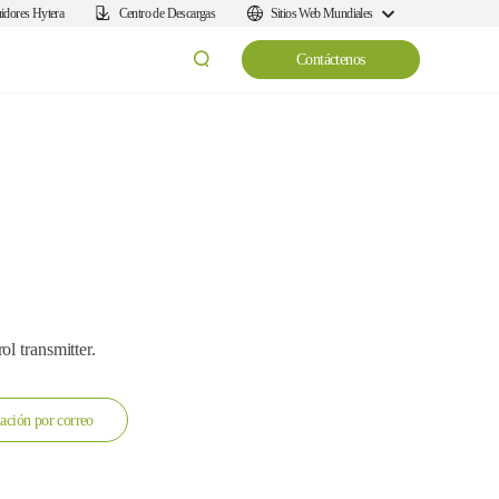
uidores Hytera
Centro de Descargas
Sitios Web Mundiales
Contáctenos
l transmitter.
ación por correo