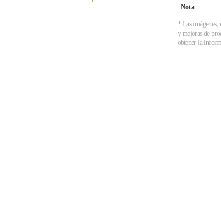
Nota
* Las imágenes, e
y mejoras de prod
obtener la inform