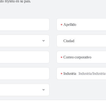
ado Hytera en su país
.
Apellido
*
Ciudad
Correo corporativo
*
Industria
*