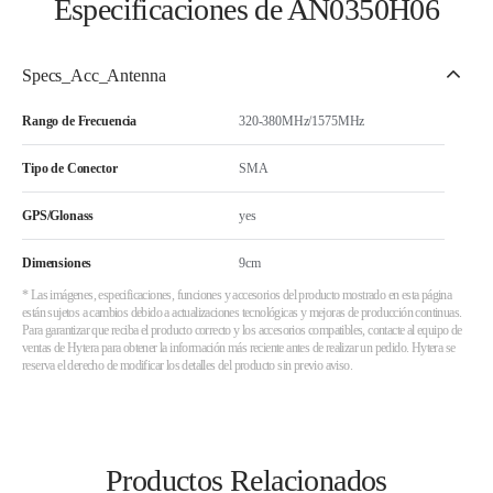
Especificaciones de AN0350H06
Specs_Acc_Antenna
Rango de Frecuencia
320-380MHz/1575MHz
Tipo de Conector
SMA
GPS/Glonass
yes
Dimensiones
9cm
* Las imágenes, especificaciones, funciones y accesorios del producto mostrado en esta página
están sujetos a cambios debido a actualizaciones tecnológicas y mejoras de producción continuas.
Para garantizar que reciba el producto correcto y los accesorios compatibles, contacte al equipo de
ventas de Hytera para obtener la información más reciente antes de realizar un pedido. Hytera se
reserva el derecho de modificar los detalles del producto sin previo aviso.
Productos Relacionados