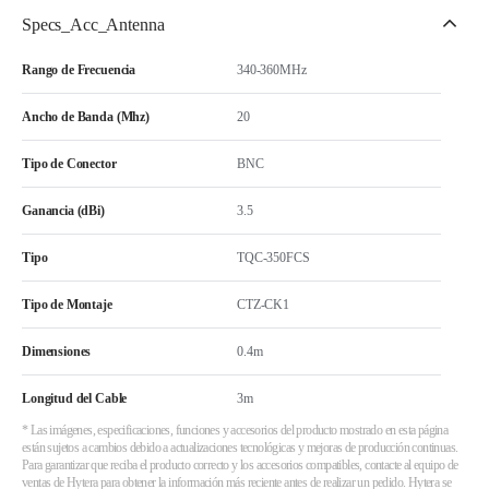
Specs_Acc_Antenna
Rango de Frecuencia
340-360MHz
Ancho de Banda (Mhz)
20
Tipo de Conector
BNC
Ganancia (dBi)
3.5
Tipo
TQC-350FCS
Tipo de Montaje
CTZ-CK1
Dimensiones
0.4m
Longitud del Cable
3m
* Las imágenes, especificaciones, funciones y accesorios del producto mostrado en esta página
están sujetos a cambios debido a actualizaciones tecnológicas y mejoras de producción continuas.
Para garantizar que reciba el producto correcto y los accesorios compatibles, contacte al equipo de
ventas de Hytera para obtener la información más reciente antes de realizar un pedido. Hytera se