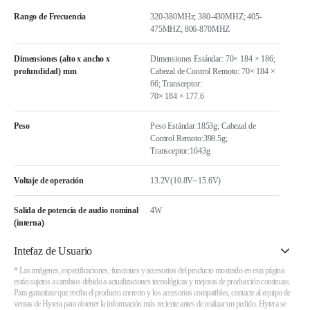
Rango de Frecuencia
320-380MHz; 380-430MHZ; 405-
475MHZ; 806-870MHZ
Dimensiones (alto x ancho x
Dimensiones Estándar: 70× 184 × 186;
profundidad) mm
Cabezal de Control Remoto: 70× 184 ×
66; Transceptor:
70× 184 × 177.6
Peso
Peso Estándar:1853g; Cabezal de
Control Remoto:398.5g;
Transceptor:1643g
Voltaje de operación
13.2V(10.8V~15.6V)
Salida de potencia de audio nominal
4W
(interna)
Intefaz de Usuario
* Las imágenes, especificaciones, funciones y accesorios del producto mostrado en esta página
están sujetos a cambios debido a actualizaciones tecnológicas y mejoras de producción continuas.
Para garantizar que reciba el producto correcto y los accesorios compatibles, contacte al equipo de
ventas de Hytera para obtener la información más reciente antes de realizar un pedido. Hytera se