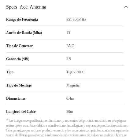
Specs_Acc_Antenna
Rango de Frecuencia
351-366MHz
Ancho de Banda (Mhz)
15
Tipo de Conector
BNC
Ganancia (dBi)
3.5
Tipo
TQC-350FC
Tipo de Montaje
Magnetic
Dimensiones
0.4m
Longitud del Cable
20m
* Las imágenes, especificaciones, funciones y accesorios del producto mostrado en esta página
están sujetos a cambios debido a actualizaciones tecnológicas y mejoras de producción continuas.
Para garantizar que reciba el producto correcto y los accesorios compatibles, contacte al equipo de
ventas de Hytera para obtener la información más reciente antes de realizar un pedido. Hytera se