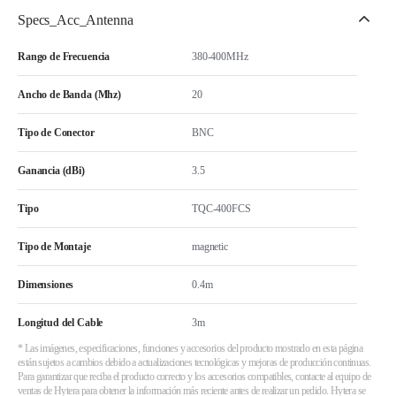
Specs_Acc_Antenna
Rango de Frecuencia
380-400MHz
Ancho de Banda (Mhz)
20
Tipo de Conector
BNC
Ganancia (dBi)
3.5
Tipo
TQC-400FCS
Tipo de Montaje
magnetic
Dimensiones
0.4m
Longitud del Cable
3m
* Las imágenes, especificaciones, funciones y accesorios del producto mostrado en esta página
están sujetos a cambios debido a actualizaciones tecnológicas y mejoras de producción continuas.
Para garantizar que reciba el producto correcto y los accesorios compatibles, contacte al equipo de
ventas de Hytera para obtener la información más reciente antes de realizar un pedido. Hytera se