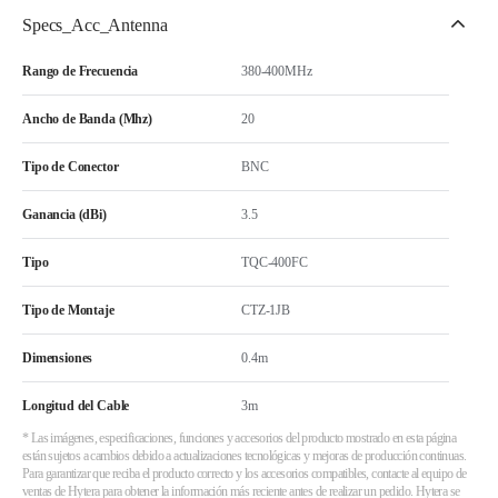
Specs_Acc_Antenna
Rango de Frecuencia
380-400MHz
Ancho de Banda (Mhz)
20
Tipo de Conector
BNC
Ganancia (dBi)
3.5
Tipo
TQC-400FC
Tipo de Montaje
CTZ-1JB
Dimensiones
0.4m
Longitud del Cable
3m
* Las imágenes, especificaciones, funciones y accesorios del producto mostrado en esta página
están sujetos a cambios debido a actualizaciones tecnológicas y mejoras de producción continuas.
Para garantizar que reciba el producto correcto y los accesorios compatibles, contacte al equipo de
ventas de Hytera para obtener la información más reciente antes de realizar un pedido. Hytera se