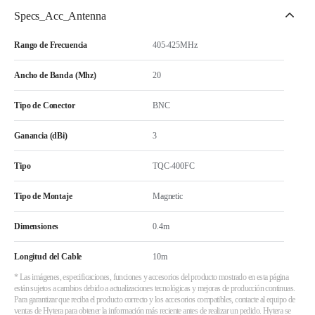
Specs_Acc_Antenna
Rango de Frecuencia
405-425MHz
Ancho de Banda (Mhz)
20
Tipo de Conector
BNC
Ganancia (dBi)
3
Tipo
TQC-400FC
Tipo de Montaje
Magnetic
Dimensiones
0.4m
Longitud del Cable
10m
* Las imágenes, especificaciones, funciones y accesorios del producto mostrado en esta página
están sujetos a cambios debido a actualizaciones tecnológicas y mejoras de producción continuas.
Para garantizar que reciba el producto correcto y los accesorios compatibles, contacte al equipo de
ventas de Hytera para obtener la información más reciente antes de realizar un pedido. Hytera se