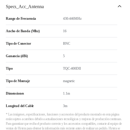
Specs_Acc_Antenna
Rango de Frecuencia
430-446MHz
Ancho de Banda (Mhz)
16
Tipo de Conector
BNC
Ganancia (dBi)
5
Tipo
TQC-400DII
Tipo de Montaje
magnetic
Dimensiones
1.1m
Longitud del Cable
3m
* Las imágenes, especificaciones, funciones y accesorios del producto mostrado en esta página
están sujetos a cambios debido a actualizaciones tecnológicas y mejoras de producción continuas.
Para garantizar que reciba el producto correcto y los accesorios compatibles, contacte al equipo de
ventas de Hytera para obtener la información más reciente antes de realizar un pedido. Hytera se