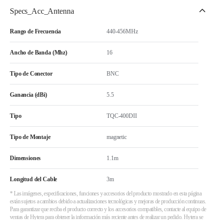
Specs_Acc_Antenna
Rango de Frecuencia
440-456MHz
Ancho de Banda (Mhz)
16
Tipo de Conector
BNC
Ganancia (dBi)
5.5
Tipo
TQC-400DII
Tipo de Montaje
magnetic
Dimensiones
1.1m
Longitud del Cable
3m
* Las imágenes, especificaciones, funciones y accesorios del producto mostrado en esta página
están sujetos a cambios debido a actualizaciones tecnológicas y mejoras de producción continuas.
Para garantizar que reciba el producto correcto y los accesorios compatibles, contacte al equipo de
ventas de Hytera para obtener la información más reciente antes de realizar un pedido. Hytera se