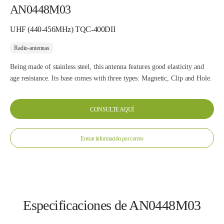
AN0448M03
UHF (440-456MHz) TQC-400DII
Radio-antennas
Being made of stainless steel, this antenna features good elasticity and
age resistance. Its base comes with three types: Magnetic, Clip and Hole.
CONSULTE AQUÍ
Enviar información por correo
Especificaciones de AN0448M03