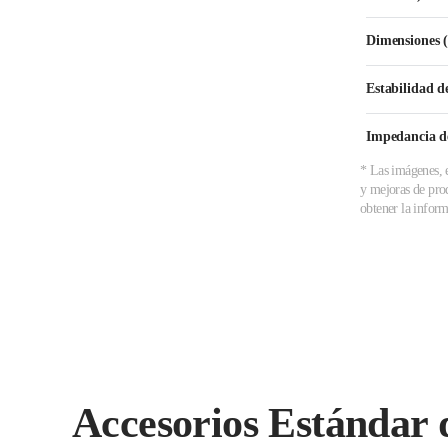
Dimensiones 
Estabilidad d
Impedancia d
* Las imágenes, e
y mejoras de prod
obtener la inform
Accesorios Estándar