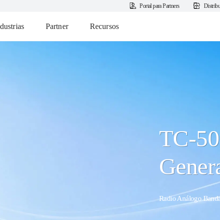
Portal para Partners
Distrib
dustrias
Partner
Recursos
TC-50
Gener
Radio Análogo Banda