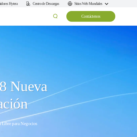
uidores Hytera
Centro de Descargas
Sitios Web Mundiales
Contáctenos
8 Nueva
ación
 Libre para Negocios