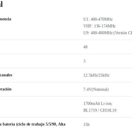
l
cuencia
U1: 400-470MHz
VHF: 136-174MHz
U9: 400-480MHz (Versión C
48
3
canales
12.5kHz/25kHz
eración
7.4V(Nominal)
1700mAh Li-ion;
BL1719 / CH10L19
 batería (ciclo de trabajo 5/5/90, Alta
15h