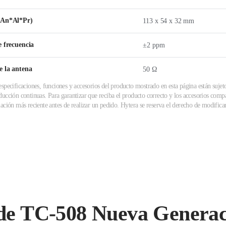
(An*Al*Pr)
113 x 54 x 32 mm
e frecuencia
±2 ppm
e la antena
50 Ω
specificaciones, funciones y accesorios del producto mostrado en esta página están sujet
ucción continuas. Para garantizar que reciba el producto correcto y los accesorios compa
ación más reciente antes de realizar un pedido. Hytera se reserva el derecho de modificar 
 de TC-508 Nueva Genera