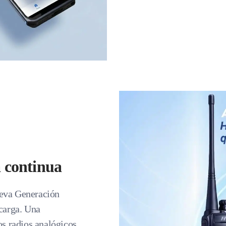
 continua
ueva Generación
 carga. Una
os radios analógicos