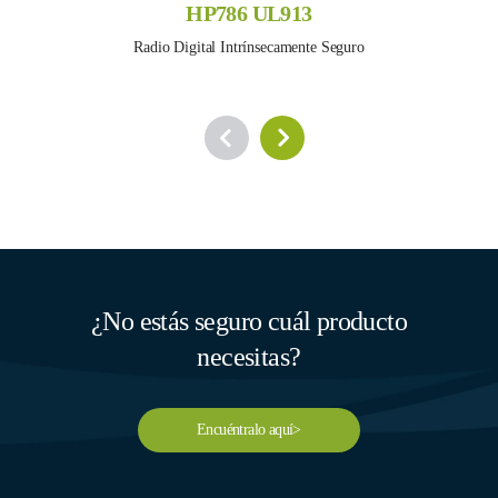
HP786 UL913
Radio Digital Intrínsecamente Seguro
¿No estás seguro cuál producto
necesitas?
Encuéntralo aquí>