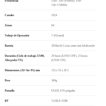
Frecuencias
UHF: 350~470MHz; VHF:
136~174MHz
Canales
1024
Zonas
64
Voltaje de Operación
7.4V(rated)
Batería
2850mAh Li-ion smart anti-falsificación
Duración (Ciclo de trabajo 5/5/90,
29 horas (GNSS OFF), 25 horas
Alto poder TX)
(GNSS ON)
Dimensiones (Al×An×Pr) mm
132 x 55 x 36.5
Peso
369g
Pantalla
OLED, 0.91 pulgadas
BT
5.0 BLE+EDR