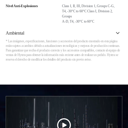
Nivel Anti-Explosiones
Class I, II, III, Division 1, Groups C-G,
T4, -30°C to 60°C Class I, Division 2,
Groups
A-D, T4, -30°C to 60°C
Ambiental
* Las imágenes, especificaciones, funciones y accesorios del producto mostrado en esta página
están sujetos a cambios debido a actualizaciones tecnológicas y mejoras de producción continuas.
Para garantizar que reciba el producto correcto y los accesorios compatibles, contacte al equipo de
ventas de Hytera para obtener la información más reciente antes de realizar un pedido. Hytera se
reserva el derecho de modificar los detalles del producto sin previo aviso.