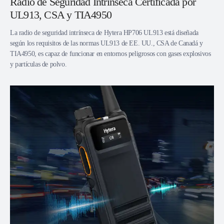
Radio de Seguridad Intrínseca Certificada por
UL913, CSA y TIA4950
La radio de seguridad intrínseca de Hytera HP706 UL913 está diseñada
según los requisitos de las normas UL913 de EE. UU., CSA de Canadá y
TIA4950, es capaz de funcionar en entornos peligrosos con gases explosivos
y partículas de polvo.